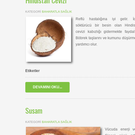
Hindistan Cevizi
KATEGORI
BAHARATLA SAĞLIK
Reflü hastalığına iyi gelir. İd
söktürücü bir besin olan Hindis
cevizi kabızlığı gidermekte faydalı
Böbrek taşlarını ve kumunu düşür
yardımcı olur.
Etiketler
DEVAMINI OKU...
Susam
KATEGORI
BAHARATLA SAĞLIK
Vücuda enerji ve