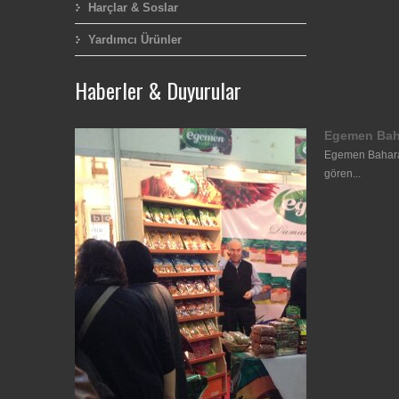
Harçlar & Soslar
Yardımcı Ürünler
Haberler & Duyurular
Egemen Bah
Egemen Baharat
gören...