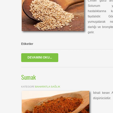
Cinsel gücü arttı
Solunum yo
hastalıklarına k
faydalıdır. Gö
yumuşatarak ne
darlığı ve bronşite
gelir.
Etiketler
DEVAMINI OKU...
Sumak
KATEGORI
BAHARATLA SAĞLIK
İshali keser. 
düşürücüdür.