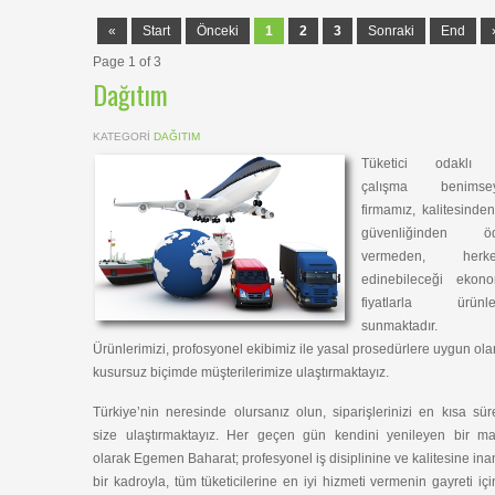
«
Start
Önceki
1
2
3
Sonraki
End
Page 1 of 3
Dağıtım
KATEGORI
DAĞITIM
Tüketici odaklı 
çalışma benimse
firmamız, kalitesinde
güvenliğinden ö
vermeden, herke
edinebileceği ekono
fiyatlarla ürünler
sunmaktadır.
Ürünlerimizi, profosyonel ekibimiz ile yasal prosedürlere uygun ola
kusursuz biçimde müşterilerimize ulaştırmaktayız.
Türkiye’nin neresinde olursanız olun, siparişlerinizi en kısa sü
size ulaştırmaktayız. Her geçen gün kendini yenileyen bir ma
olarak Egemen Baharat; profesyonel iş disiplinine ve kalitesine in
bir kadroyla, tüm tüketicilerine en iyi hizmeti vermenin gayreti iç