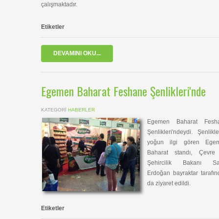
çalışmaktadır.
Etiketler
DEVAMINI OKU...
Egemen Baharat Feshane Şenlikleri'nde
KATEGORI
HABERLER
Egemen Baharat Fesh
Şenlikleri'ndeydi. Şenlikl
yoğun ilgi gören Ege
Baharat standı, Çevre
Şehircilik Bakanı Sa
Erdoğan bayraktar tarafı
da ziyaret edildi.
Etiketler