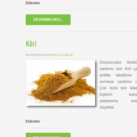
Etiketler
DEVAMINI OKU...
Köri
KATEGORI
BAHARATLA SAĞLIK
Doyurucudur. Sindir
yardımcı olur. Köri ç
birlikte tüketilirse 
vermeye yardımcı ol
Çok fazla köri tüke
kişilerin kans
yakalanma oran
düşüktür.
Etiketler