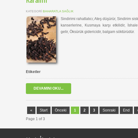
KATEGORI
BAHARATLA SAĞLIK
Sindirimi rahatlatıcı; Ateş düşürür, Sindirim sis
kanserlerine, Kusmaya karşı etkilidir, İshale
gelir, Öksürük gidericidir, balgam söktürüdür.
Etiketler
DEVAMINI OKU...
«
Start
Önceki
1
2
3
Sonraki
End
Page 1 of 3