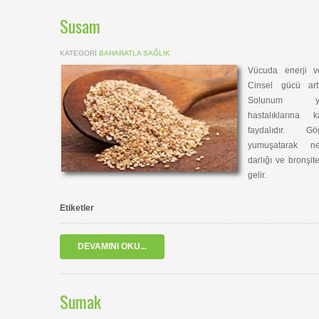
Susam
KATEGORI
BAHARATLA SAĞLIK
Vücuda enerji ve
Cinsel gücü arttı
Solunum yo
hastalıklarına k
faydalıdır. Gö
yumuşatarak ne
darlığı ve bronşite
gelir.
Etiketler
DEVAMINI OKU...
Sumak