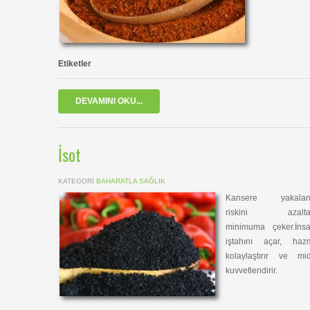
Etiketler
DEVAMINI OKU...
İsot
KATEGORI
BAHARATLA SAĞLIK
Kansere yakala
riskini azalta
minimuma çeker.İnsa
iştahını açar, hazm
kolaylaştırır ve mid
kuvvetlendirir.