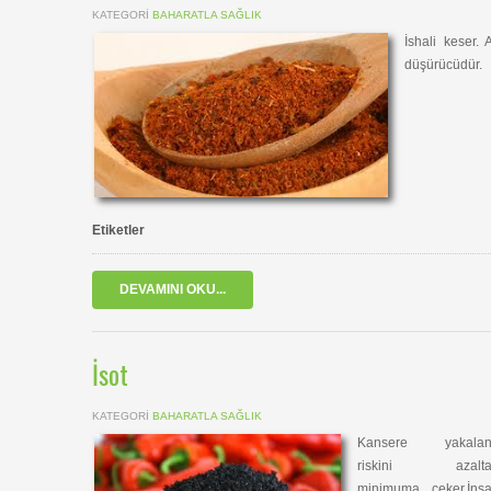
KATEGORI
BAHARATLA SAĞLIK
İshali keser. 
düşürücüdür.
Etiketler
DEVAMINI OKU...
İsot
KATEGORI
BAHARATLA SAĞLIK
Kansere yakala
riskini azalta
minimuma çeker.İnsa