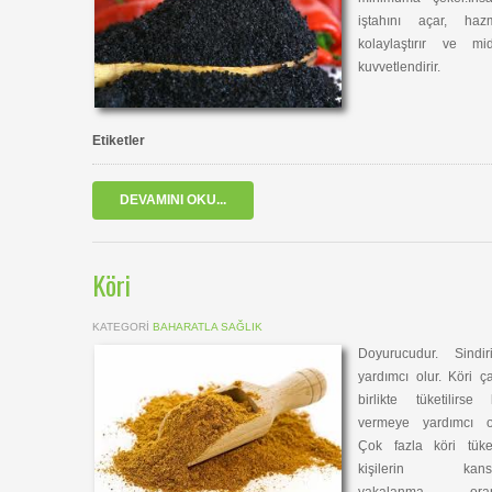
iştahını açar, hazm
kolaylaştırır ve mid
kuvvetlendirir.
Etiketler
DEVAMINI OKU...
Köri
KATEGORI
BAHARATLA SAĞLIK
Doyurucudur. Sindir
yardımcı olur. Köri ç
birlikte tüketilirse 
vermeye yardımcı ol
Çok fazla köri tüke
kişilerin kans