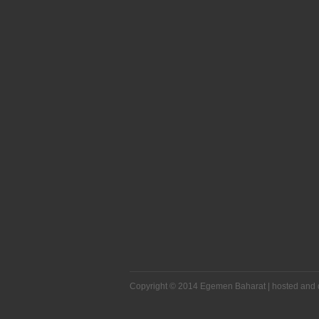
Kopyasını kendinize gönderin.
E-POSTA GÖNDER
Copyright © 2014 Egemen Baharat |
hosted and