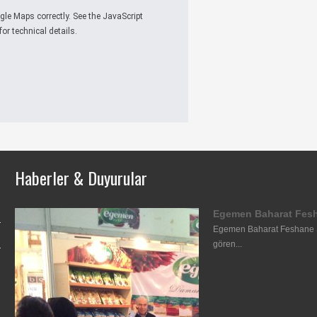
gle Maps correctly. See the JavaScript
or technical details.
Haberler & Duyurular
Egemen Baharat Fe
Egemen Baharat Feshane Şen
gören...