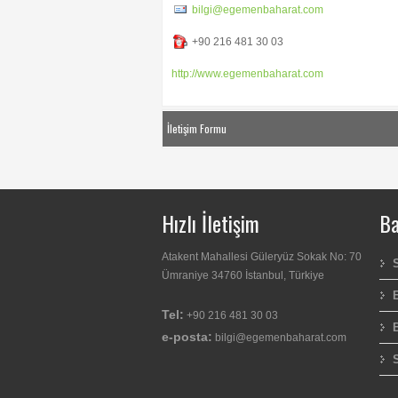
bilgi@egemenbaharat.com
+90 216 481 30 03
http://www.egemenbaharat.com
İletişim Formu
e-Posta gönder. Yıldızlı (*) alanların dolduru
İsim
*
Hızlı İletişim
Ba
Atakent Mahallesi Güleryüz Sokak No: 70
e-Posta
*
Ümraniye 34760 İstanbul, Türkiye
Tel:
+90 216 481 30 03
Konu
*
e-posta:
bilgi@egemenbaharat.com
S
Mesaj
*