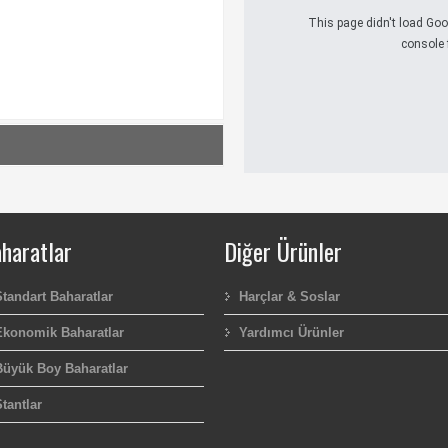
This page didn't load Goo
console f
lması zorunludur.
haratlar
Diğer Ürünler
Standart Baharatlar
Harçlar & Soslar
Ekonomik Baharatlar
Yardımcı Ürünler
Büyük Boy Baharatlar
tantlar