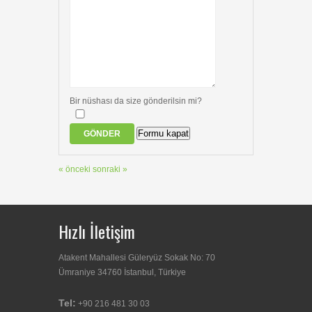
Bir nüshası da size gönderilsin mi?
Formu kapat
GÖNDER
« önceki
sonraki »
Hızlı İletişim
Atakent Mahallesi Güleryüz Sokak No: 70
Ümraniye 34760 İstanbul, Türkiye
Tel:
+90 216 481 30 03