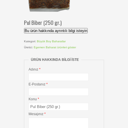
Pul Biber (250 gr.)
Bu ürün hakkında ayrıntılı bilgi isteyin
Kategori:
Büyük Boy Baharatlar
Üretici:
Egemen Baharat
ürünleri göster
ÜRÜN HAKKINDA BILGI ISTE
Adınız
*
E-Postanız
*
Konu
*
Mesajınız
*