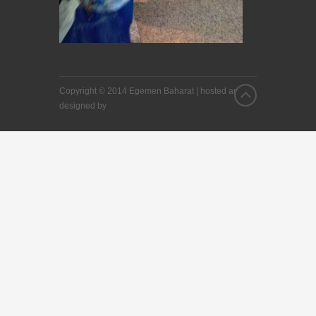
Copyright © 2014 Egemen Baharat |
hosted and
designed by