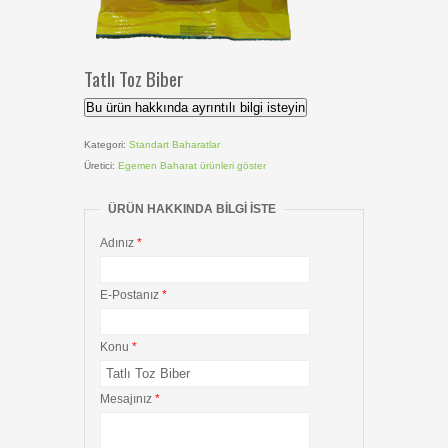
Tatlı Toz Biber
Bu ürün hakkında ayrıntılı bilgi isteyin
Kategori:
Standart Baharatlar
Üretici:
Egemen Baharat
ürünleri göster
ÜRÜN HAKKINDA BILGI ISTE
Adınız
*
E-Postanız
*
Konu
*
Mesajınız
*