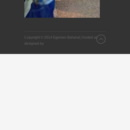
Copyright © 2014 Egemen Baharat |
hosted and
designed by