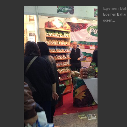
Egemen Bah
Egemen Baharat
gören...