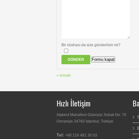
Bir nüshası da size gönderilsin mi?
Formu kapat
GÖNDER
« önceki
Hızlı İletişim
Ba
Atakent Mahallesi Güleryüz Sokak No: 70
Ümraniye 34760 İstanbul, Türkiye
Tel:
+90 216 481 30 03