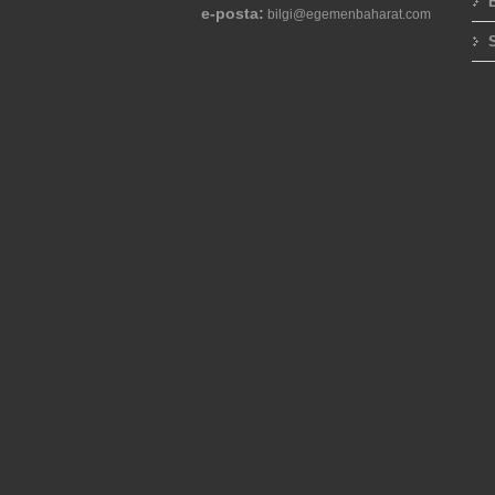
e-posta:
bilgi@egemenbaharat.com
S