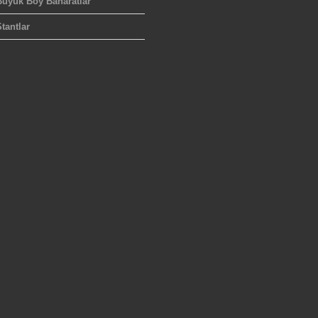
Büyük Boy Baharatlar
tantlar