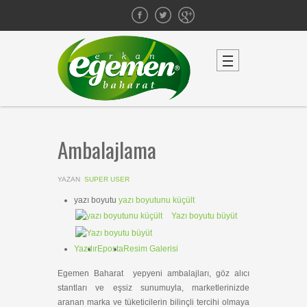
Ambalajlama
YAZAN
SUPER USER
yazı boyutu
yazı boyutunu küçült
Yazı boyutu büyüt
Yazdır
Eposta
Resim Galerisi
Egemen Baharat yepyeni ambalajları, göz alıcı
stantları ve eşsiz sunumuyla, marketlerinizde
aranan marka ve tüketicilerin bilinçli tercihi olmaya