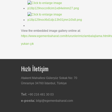
View the embedded image gallery online at:
https://www.egemenbaharat.com/tr/urunlerimiz/ambalajlama.html#
yukarı çık
Hızlı İletişim
Atakent Mahallesi Güleryüz Sokak No: 70
Ümraniye 34760 İstanbul, Türkiye
Tel:
+90 216 481 30 03
e-posta:
bilgi@egemenbaharat.com