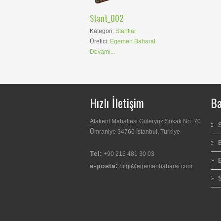
Stant_002
Kategori:
Stantlar
Üretici:
Egemen Baharat
Devamı...
Hızlı İletişim
Ba
Atakent Mahallesi Güleryüz Sokak No: 70
Ümraniye 34760 İstanbul, Türkiye
Tel:
+90 216 481 30 03
e-posta:
bilgi@egemenbaharat.com
S