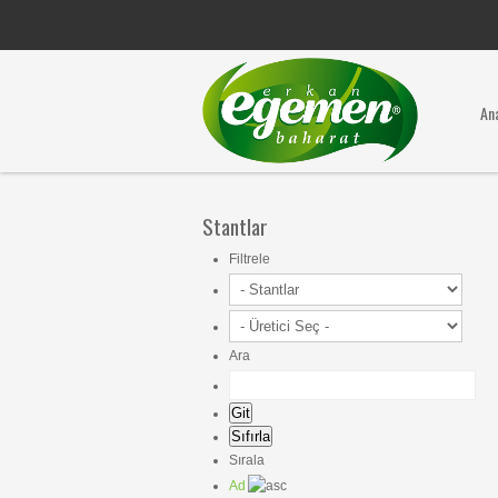
An
Stantlar
Filtrele
Ara
Sırala
Ad