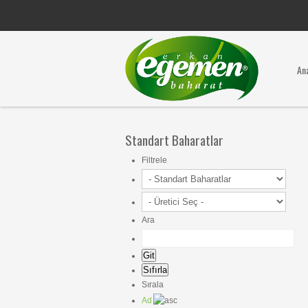
An
Standart Baharatlar
Filtrele
Ara
Sırala
Ad