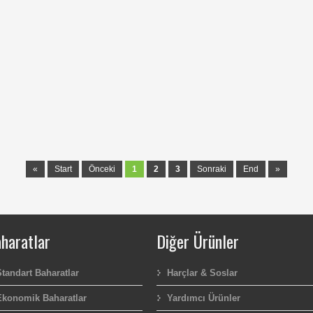
«
Start
Önceki
1
2
3
Sonraki
End
»
haratlar
Diğer Ürünler
Standart Baharatlar
Harçlar & Soslar
Ekonomik Baharatlar
Yardımcı Ürünler