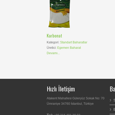
Karbonat
Kategori:
Standart Baharatlar
Üretici:
Egemen Baharat
Devamı...
Hızlı İletişim
Ba
Atakent Mahallesi Güleryüz Sokak No: 70
Ümraniye 34760 İstanbul, Türkiye