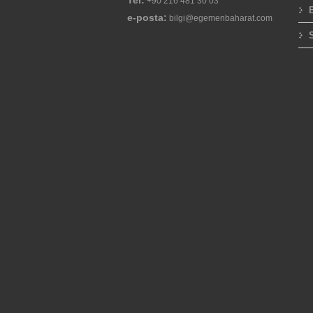
Tel:
+90 216 481 30 03
e-posta:
bilgi@egemenbaharat.com
S